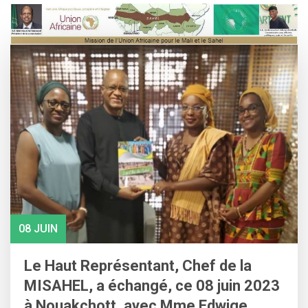
Skip
to
content
08 JUIN
Le Haut Représentant, Chef de la
MISAHEL, a échangé, ce 08 juin 2023
à Nouakchott, avec Mme Edwige