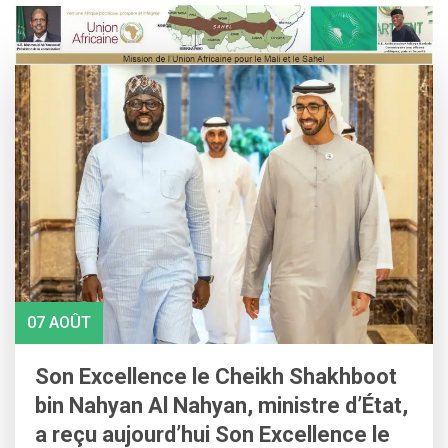
Skip
to
content
07 AOÛT
Son Excellence le Cheikh Shakhboot
bin Nahyan Al Nahyan, ministre d’État,
a reçu aujourd’hui Son Excellence le