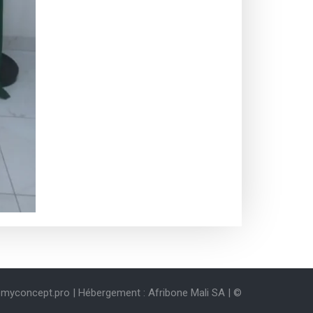
myconcept.pro | Hébergement : Afribone Mali SA | ©