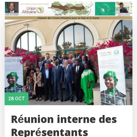
Skip
to
content
28 OCT
Réunion interne des
Représentants