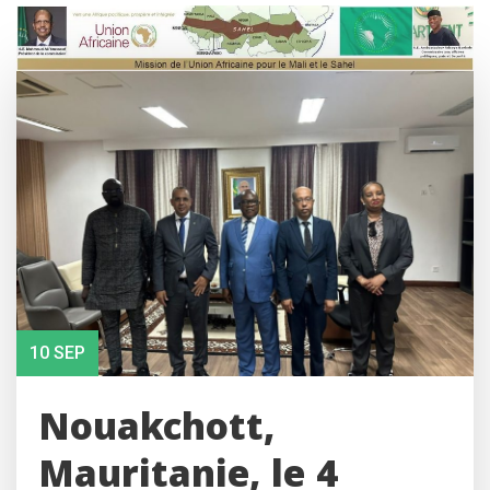
Skip
to
content
10 SEP
Nouakchott,
Mauritanie, le 4