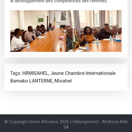
le développement des compétences des femmes.
Tags:
HRMISAHEL
,
Jeune Chambre Internationale
Bamako LANTERNE
,
Misahel
© Copyright Union Africaine 2026 | Hébergement : Afribone Mali
SA