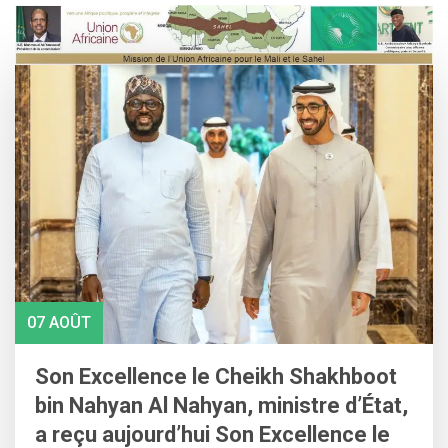
Skip
to
content
07 AOÛT
Son Excellence le Cheikh Shakhboot
bin Nahyan Al Nahyan, ministre d’État,
a reçu aujourd’hui Son Excellence le