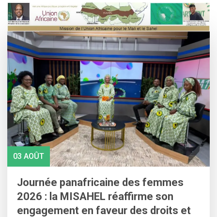
Skip
to
content
03 AOÛT
Journée panafricaine des femmes
2026 : la MISAHEL réaffirme son
engagement en faveur des droits et