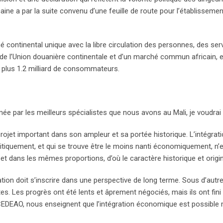
caine a par la suite convenu d’une feuille de route pour l’établissem
 continental unique avec la libre circulation des personnes, des se
 de l’Union douanière continentale et d’un marché commun africain,
 plus 1.2 milliard de consommateurs.
ée par les meilleurs spécialistes que nous avons au Mali, je voudrai
 projet important dans son ampleur et sa portée historique. L’intégrat
itiquement, et qui se trouve être le moins nanti économiquement, n’es
et dans les mêmes proportions, d’où le caractère historique et origin
lisation doit s’inscrire dans une perspective de long terme. Sous d’a
s. Les progrès ont été lents et âprement négociés, mais ils ont fini 
EAO, nous enseignent que l’intégration économique est possible m