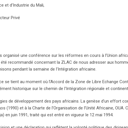
et d’Industrie du Mali,
teur Privé
 organisé une conférence sur les réformes en cours à l’Union afric
vait été recommandé concernant la ZLAC de nous adresser aux hommes 
isons pendant la semaine de l’Intégration africaine.
se tient au moment où l’Accord de la Zone de Libre Echange Continen
élément historique sur le chemin de l’Intégration régionale et contine
tégies de développement des pays africains. La genèse d’un effort co
s (1990) et à la Charte de l’Organisation de l’Unité Africaine, OUA. Ce
en juin 1991, traité qui est entré en vigueur le 12 mai 1994.
ision et une déclaration qui reflètent la volonté politique des dirigea