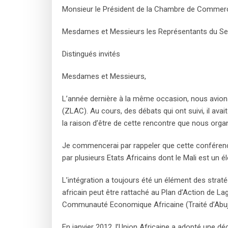
Monsieur le Président de la Chambre de Commerce 
Mesdames et Messieurs les Représentants du Sec
Distingués invités
Mesdames et Messieurs,
L’année dernière à la même occasion, nous avions
(ZLAC). Au cours, des débats qui ont suivi, il a
la raison d’être de cette rencontre que nous organ
Je commencerai par rappeler que cette conférence 
par plusieurs Etats Africains dont le Mali est un 
L’intégration a toujours été un élément des stra
africain peut être rattaché au Plan d’Action de Lago
Communauté Economique Africaine (Traité d’Abuja) 
En janvier 2012, l’Union Africaine a adopté une déc